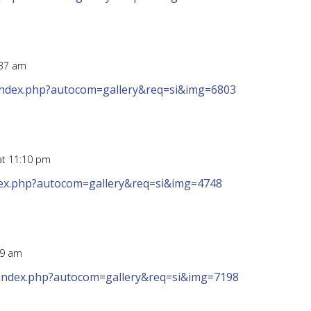
:37 am
/index.php?autocom=gallery&req=si&img=6803
at 11:10 pm
ndex.php?autocom=gallery&req=si&img=4748
59 am
s/index.php?autocom=gallery&req=si&img=7198