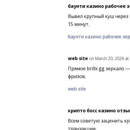
баунти казино рабочее 
Вывел крупный куш через 
15 минут.
баунти казино рабочее зе
web site
on March 20, 2026 at
Прямое brillx gg зеркало —
фризов.
web site
крипто босс казино отз
Всем советую заценить кр
транзакции.