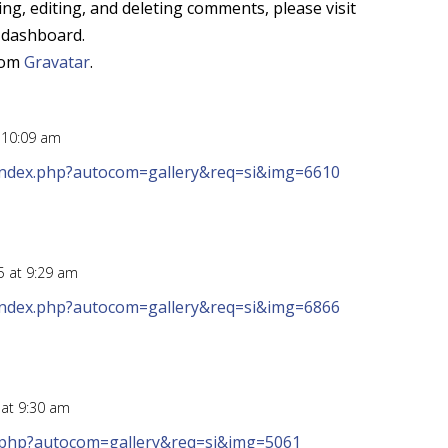
ng, editing, and deleting comments, please visit
 dashboard.
rom
Gravatar
.
t 10:09 am
/index.php?autocom=gallery&req=si&img=6610
25 at 9:29 am
/index.php?autocom=gallery&req=si&img=6866
 at 9:30 am
ex.php?autocom=gallery&req=si&img=5061