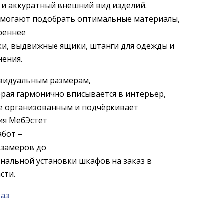
 и аккуратный внешний вид изделий.
омогают подобрать оптимальные материалы,
реннее
ки, выдвижные ящики, штанги для одежды и
нения.
видуальным размерам,
орая гармонично вписывается в интерьер,
ее организованным и подчёркивает
ия МебЭстет
абот –
 замеров до
нальной установки шкафов на заказ в
сти.
каз