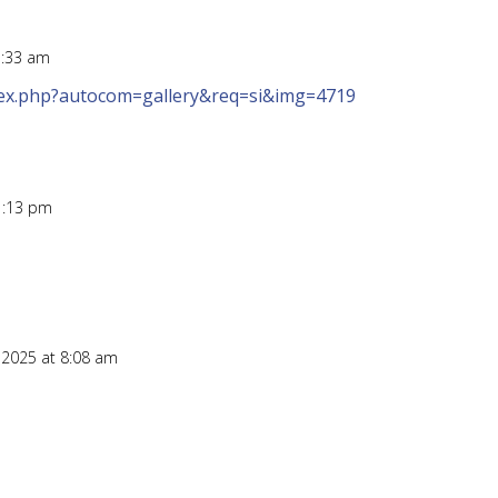
1:33 am
ndex.php?autocom=gallery&req=si&img=4719
11:13 pm
 2025 at 8:08 am